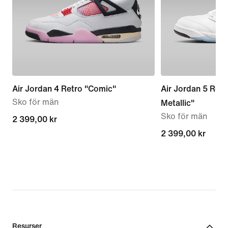
Air Jordan 4 Retro "Comic"
Air Jordan 5 Ret
Sko för män
Metallic"
Sko för män
2 399,00 kr
2 399,00 kr
2 399,00 kr
2 399,00 kr
Resurser