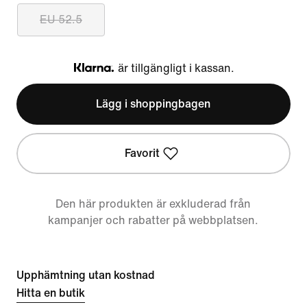
EU 52.5
är tillgängligt i kassan.
Klarna
Lägg i shoppingbagen
Favorit
Den här produkten är exkluderad från
kampanjer och rabatter på webbplatsen.
Upphämtning utan kostnad
Hitta en butik