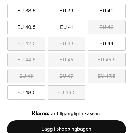
EU 38.5
EU 39
EU 40
EU 40.5
EU 41
EU 42
EU 42.5
EU 43
EU 44
EU 44.5
EU 45
EU 45.5
EU 46
EU 47
EU 47.5
EU 48.5
EU 49.5
är tillgängligt i kassan.
Klarna
Lägg i shoppingbagen