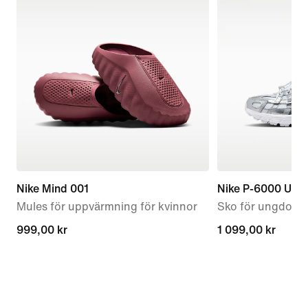
Nike Mind 001
Nike P-6000 Utili
Mules för uppvärmning för kvinnor
Sko för ungdom
999,00 kr
999,00 kr
1 099,00 kr
1 099,00 kr