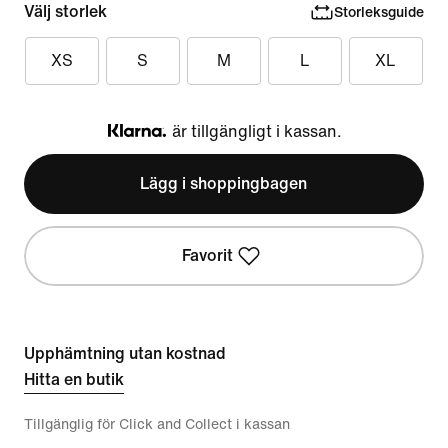
Välj storlek
Storleksguide
XS
S
M
L
XL
är tillgängligt i kassan.
Klarna
Lägg i shoppingbagen
Favorit
Upphämtning utan kostnad
Hitta en butik
Tillgänglig för Click and Collect i kassan