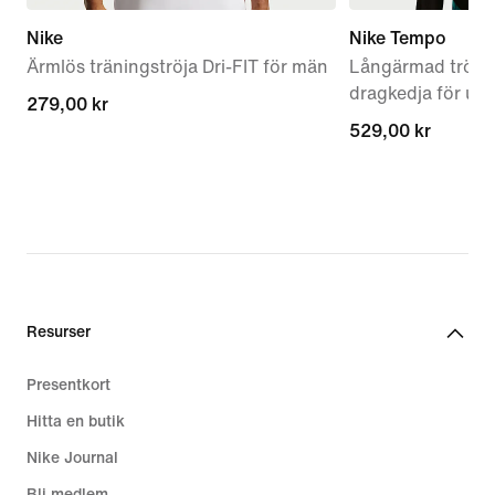
Nike
Nike Tempo
Ärmlös träningströja Dri-FIT för män
Långärmad tröja 
dragkedja för ung
279,00 kr
279,00 kr
529,00 kr
529,00 kr
Resurser
Presentkort
Hitta en butik
Nike Journal
Bli medlem