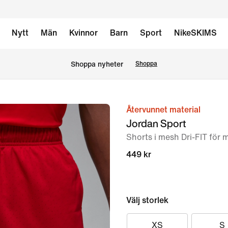
Nytt
Män
Kvinnor
Barn
Sport
NikeSKIMS
Shoppa nyheter
Shoppa
Återvunnet material
bild
Jordan Sport
1
Shorts i mesh Dri-FIT för 
av
7
449 kr
Välj storlek
XS
S