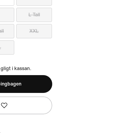
L Tall
ll
XXL
L
ngligt i kassan.
pingbagen