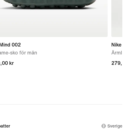
 Mind 002
Nike
ame-sko för män
Ärmlös trän
,00 kr
,00 kr
279,00 kr
279,00 kr
atter
Sverige