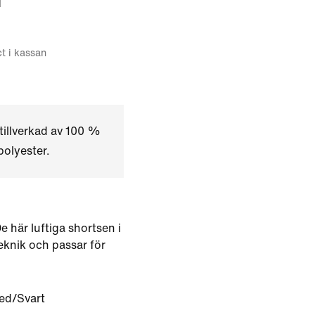
d
ct i kassan
tillverkad av 100 %
olyester.
De här luftiga shortsen i
eknik och passar för
ed/Svart