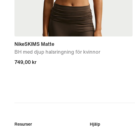
NikeSKIMS Matte
BH med djup halsringning för kvinnor
749,00 kr
749,00 kr
Resurser
Hjälp