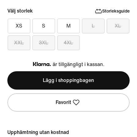
Välj storlek
Storleksguide
XS
S
M
L
XL
XXL
3XL
4XL
är tillgängligt i kassan.
Klarna
Lägg i shoppingbagen
Favorit
Upphämtning utan kostnad