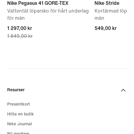
Nike Pegasus 41 GORE-TEX
Nike Stride
Vattentät löparsko för hårt underlag
Kortärmad löpartr
för män
män
current
1 297,00 kr
549,00 kr
549,00 kr
1 849,00 kr
price
1 297,00 kr,
original
price
1 849,00 kr
Resurser
Presentkort
Hitta en butik
Nike Journal
Bli medlem