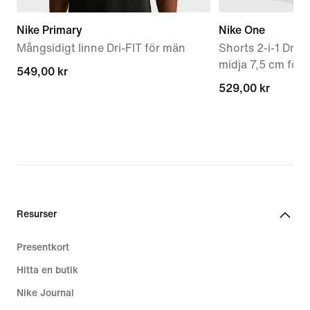
Nike Primary
Nike One
Mångsidigt linne Dri-FIT för män
Shorts 2-i-1 Dri
midja 7,5 cm för 
549,00 kr
549,00 kr
529,00 kr
529,00 kr
Resurser
Presentkort
Hitta en butik
Nike Journal