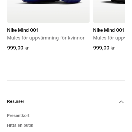
Nike Mind 001
Nike Mind 001
Mules för uppvärmning för kvinnor
Mules för uppvär
999,00 kr
999,00 kr
999,00 kr
999,00 kr
Resurser
Presentkort
Hitta en butik