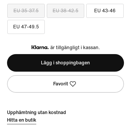
EU 35-37.5
EU 38-42.5
EU 43-46
EU 47-49.5
är tillgängligt i kassan.
Klarna
Lägg i shoppingbagen
Favorit
Upphämtning utan kostnad
Hitta en butik