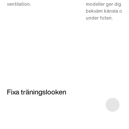
ventilation.
modeller ger dig en
bekväm känsla och 
under foten.
Fixa träningslooken
Item 3 of 4