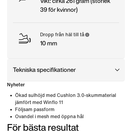
Vikt: cirka 261 gram (storlek
39 för kvinnor)
Dropp från häl till tå
10 mm
Tekniska specifikationer
Nyheter
Ökad sulhöjd med Cushlon 3.0-skummaterial
jämfört med Winflo 11
Följsam passform
Ovandel i mesh med öppna hål
För bästa resultat