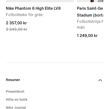
Nike Phantom 6 High Elite LV8
Paris Saint-Germ
Fotbollssko för gräs
Stadium (bortastä
Fotbollströja Nike
current
2 357,00 kr
män
3 349,00 kr
price
1 249,00 kr
1 249,00 kr
2 357,00 kr,
original
price
3 349,00 kr
Resurser
Presentkort
Hitta en butik
Nike Journal