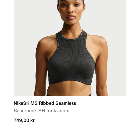
NikeSKIMS Ribbed Seamless
Racerneck-BH för kvinnor
749,00 kr
749,00 kr