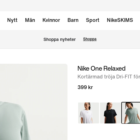
Nytt
Män
Kvinnor
Barn
Sport
NikeSKIMS
Shoppa nyheter
Shoppa
Nike One Relaxed
bild
1
Kortärmad tröja Dri-FIT fö
av
399 kr
6