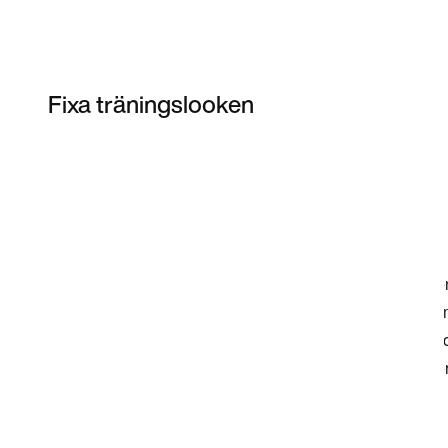
Fixa träningslooken
Item 3 of 5
Shoppa modellen