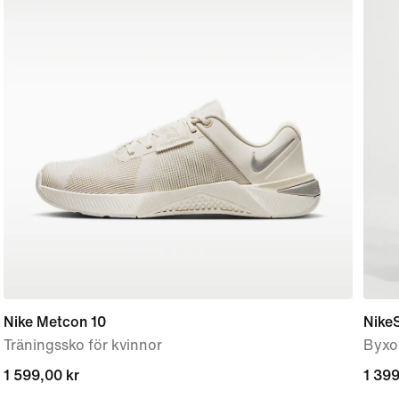
Nike Metcon 10
Nike
Träningssko för kvinnor
Byxor
1 599,00 kr
1 599,00 kr
1 399
1 399