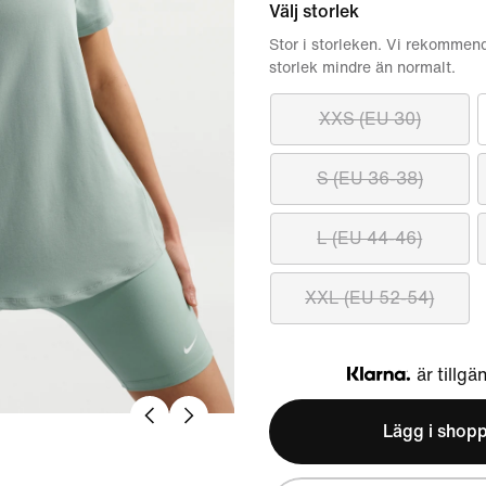
Välj storlek
Stor i storleken. Vi rekommend
storlek mindre än normalt.
XXS (EU 30)
S (EU 36-38)
L (EU 44-46)
XXL (EU 52-54)
är tillgä
Klarna
Lägg i shop