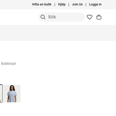
Hitta en butik
Hjälp
Join Us
Logga in
r kvinnor