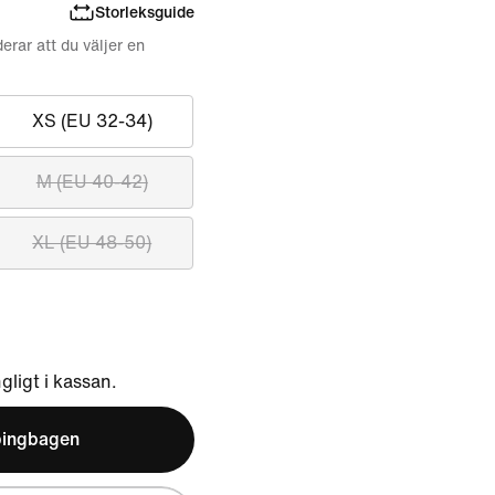
Storleksguide
erar att du väljer en
XS (EU 32-34)
M (EU 40-42)
XL (EU 48-50)
ngligt i kassan.
pingbagen