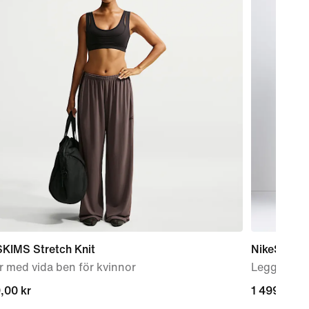
SKIMS Stretch Knit
NikeSKIMS 
 med vida ben för kvinnor
Leggings m
,00 kr
,00 kr
1 499,00 k
1 499,00 k