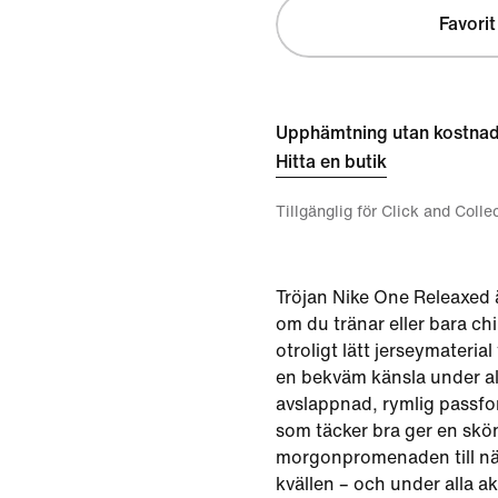
Favorit
Upphämtning utan kostna
Hitta en butik
Tillgänglig för Click and Colle
Tröjan Nike One Releaxed är
om du tränar eller bara chil
otroligt lätt jerseymateria
en bekväm känsla under all
avslappnad, rymlig passfo
som täcker bra ger en skö
morgonpromenaden till nä
kvällen – och under alla ak