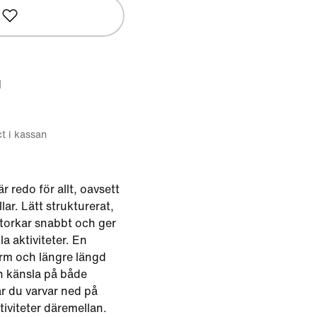
d
ct i kassan
 redo för allt, oavsett
lar. Lätt strukturerat,
l torkar snabbt och ger
a aktiviteter. En
rm och längre längd
n känsla på både
r du varvar ned på
tiviteter däremellan.