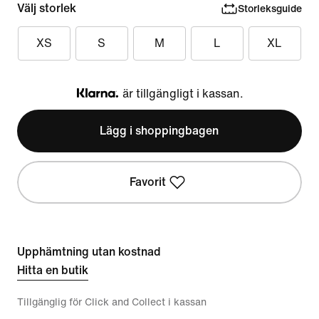
Välj storlek
Storleksguide
XS
S
M
L
XL
är tillgängligt i kassan.
Klarna
Lägg i shoppingbagen
Favorit
Upphämtning utan kostnad
Hitta en butik
Tillgänglig för Click and Collect i kassan