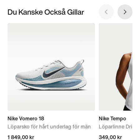
Du Kanske Också Gillar
Nike Vomero 18
Nike Tempo
Löparsko för hårt underlag för män
Löparlinne Dri-FI
1 849,00 kr
1 849,00 kr
349,00 kr
349,00 kr