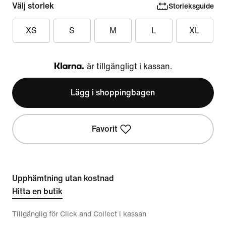
Välj storlek
Storleksguide
XS
S
M
L
XL
är tillgängligt i kassan.
Klarna
Lägg i shoppingbagen
Favorit
Upphämtning utan kostnad
Hitta en butik
Tillgänglig för Click and Collect i kassan