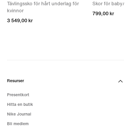
Tävlingssko för hårt underlag för
Skor för baby/sm
kvinnor
799,00 kr
799,00 kr
3 549,00 kr
3 549,00 kr
Resurser
Presentkort
Hitta en butik
Nike Journal
Bli medlem