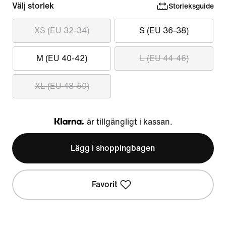
Välj storlek
Storleksguide
XS (EU 32-34)
S (EU 36-38)
M (EU 40-42)
L (EU 44-46)
XL (EU 48-50)
är tillgängligt i kassan.
Klarna
Lägg i shoppingbagen
Favorit