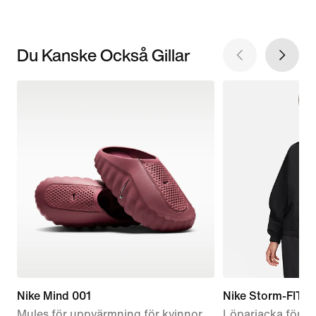
Du Kanske Också Gillar
Nike Mind 001
Nike Storm-FIT S
Mules för uppvärmning för kvinnor
Löparjacka för k