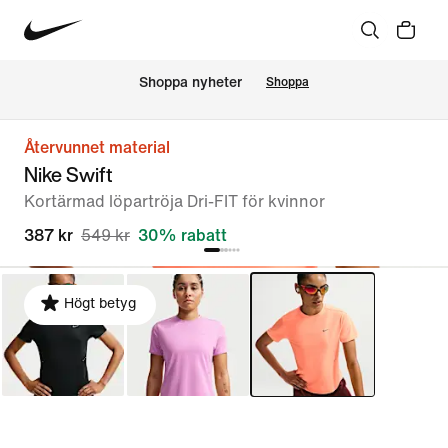
Shoppa nyheter
Shoppa
Återvunnet material
Nike Swift
Kortärmad löpartröja Dri-FIT för kvinnor
387 kr
549 kr
30% rabatt
Högt betyg