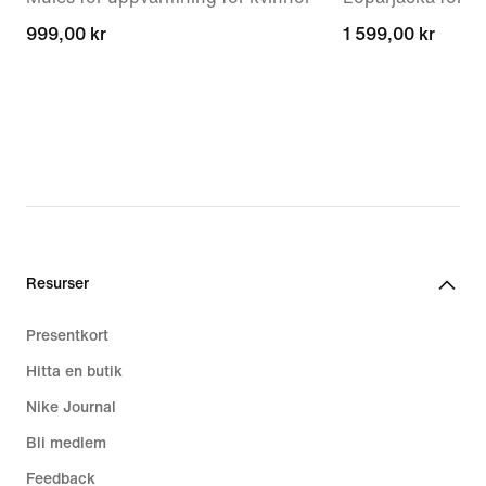
999,00 kr
999,00 kr
1 599,00 kr
1 599,00 kr
Resurser
Presentkort
Hitta en butik
Nike Journal
Bli medlem
Feedback