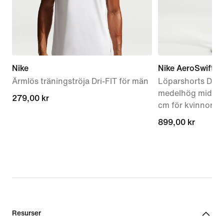
Nike
Nike AeroSwift
Ärmlös träningströja Dri-FIT för män
Löparshorts Dri-
medelhög midja o
279,00 kr
279,00 kr
cm för kvinnor
899,00 kr
899,00 kr
Resurser