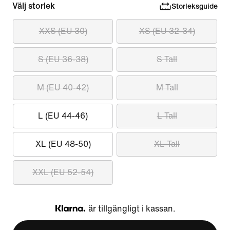
Välj storlek
Storleksguide
XXS (EU 30)
XS (EU 32-34)
S (EU 36-38)
S Tall
M (EU 40-42)
M Tall
L (EU 44-46)
L Tall
XL (EU 48-50)
XL Tall
XXL (EU 52-54)
är tillgängligt i kassan.
Klarna