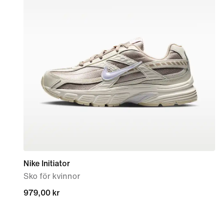
Nike Initiator
Sko för kvinnor
979,00 kr
979,00 kr