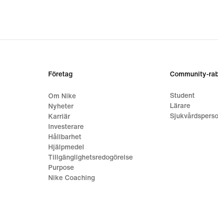
317,00 kr,
original
price
449,00 kr
Företag
Community-rab
Student
Om Nike
Lärare
Nyheter
Sjukvårdsperso
Karriär
Investerare
Hållbarhet
Hjälpmedel
Tillgänglighetsredogörelse
Purpose
Nike Coaching