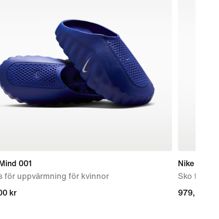
 Mind 001
Nike Court 
 för uppvärmning för kvinnor
Sko för kv
00 kr
00 kr
979,00 kr
979,00 kr