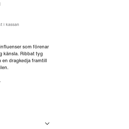
d
ct i kassan
 influenser som förenar
ig känsla. Ribbat tyg
h en dragkedja framtill
ilen.
r