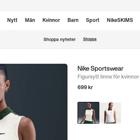
Nytt
Män
Kvinnor
Barn
Sport
NikeSKIMS
Shoppa nyheter
Shoppa
Nike Sportswear
bild
1
Figursytt linne för kvinnor
av
699 kr
6