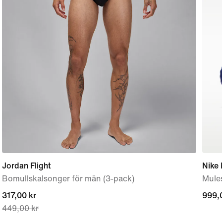
Jordan Flight
Nike
Bomullskalsonger för män (3-pack)
Mules
current
317,00 kr
999,
999,
449,00 kr
price