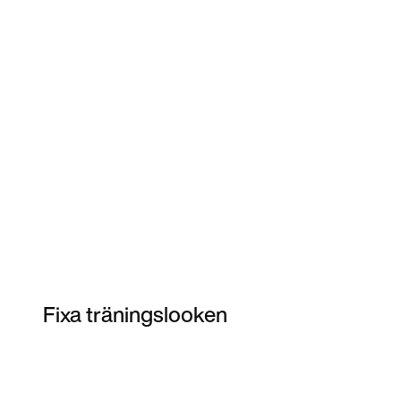
Fixa träningslooken
Item 3 of 3