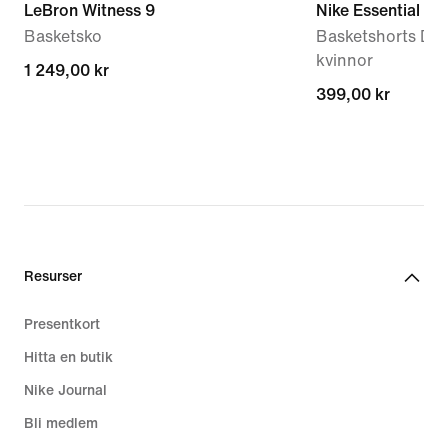
LeBron Witness 9
Nike Essential
Basketsko
Basketshorts Dri-
kvinnor
1 249,00 kr
1 249,00 kr
399,00 kr
399,00 kr
Resurser
Presentkort
Hitta en butik
Nike Journal
Bli medlem