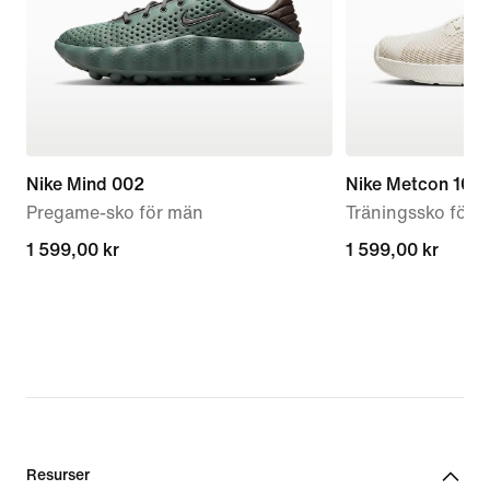
Nike Mind 002
Nike Metcon 10
Pregame-sko för män
Träningssko för k
1 599,00 kr
1 599,00 kr
1 599,00 kr
1 599,00 kr
Resurser