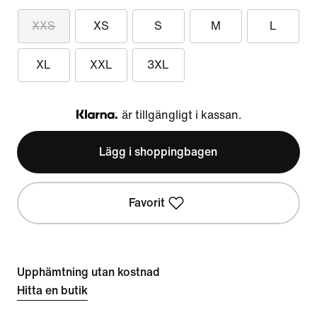
XXS
XS
S
M
L
XL
XXL
3XL
är tillgängligt i kassan.
Klarna
Lägg i shoppingbagen
Favorit
Upphämtning utan kostnad
Hitta en butik