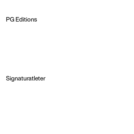
Baskettröja för män
PG Editions
NBA t-shirts
PG 2
PG 3
PG 4
PG 5
Signaturatleter
PG 6
LeBron James
Kevin Durant
Giannis Antetokounmpo
LeBron nya skor