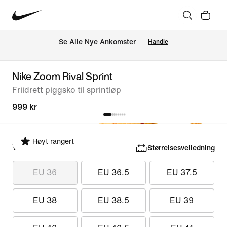
Se Alle Nye Ankomster
Handle
Nike Zoom Rival Sprint
Friidrett piggsko til sprintløp
999 kr
Høyt rangert
Velg størrelse
Størrelsesveiledning
EU 36
EU 36.5
EU 37.5
EU 38
EU 38.5
EU 39