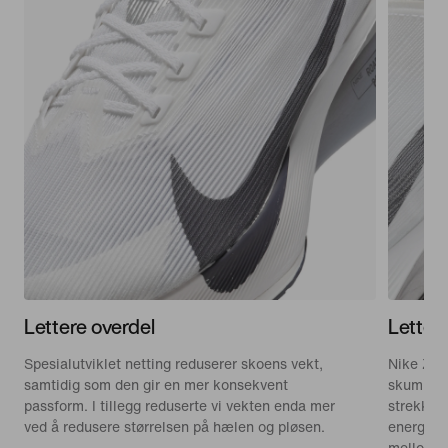
Lettere overdel
Letter
Spesialutviklet netting reduserer skoens vekt,
Nike Zoo
samtidig som den gir en mer konsekvent
skummater
passform. I tillegg reduserte vi vekten enda mer
strekker 
ved å redusere størrelsen på hælen og pløsen.
energiret