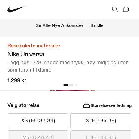
Se Alle Nye Ankomster
Handle
Resirkulerte materialer
Nike Universa
Leggings i 7/8 lengde med trykk, høy midje og uten
søm foran til dame
1 299 kr
Velg størrelse
Størrelsesveiledning
XS (EU 32-34)
S (EU 36-38)
M (EU 40-42)
L (EU 44-46)