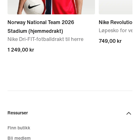
Norway National Team 2026
Nike Revolution 8
Løpesko for vei ti
Stadium (hjemmedrakt)
Nike Dri-FIT-fotballdrakt til herre
749,00 kr
749,00 kr
1 249,00 kr
1 249,00 kr
Ressurser
Finn butikk
Bli medlem