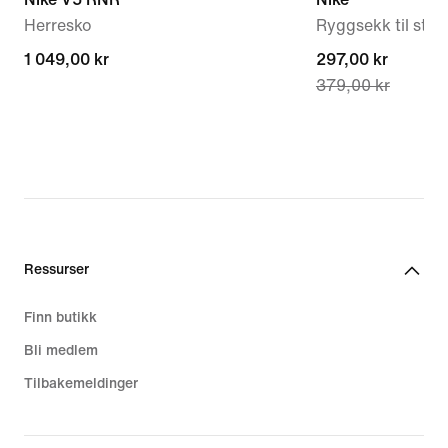
Herresko
Ryggsekk til stor
1 049,00 kr
1 049,00 kr
current
297,00 kr
379,00 kr
price
297,00 kr,
original
price
379,00 kr
Ressurser
Finn butikk
Bli medlem
Tilbakemeldinger