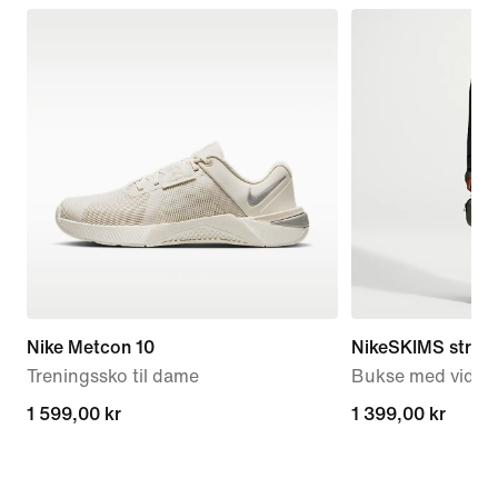
Nike Metcon 10
NikeSKIMS stretch
Treningssko til dame
Bukse med vide b
1 599,00 kr
1 599,00 kr
1 399,00 kr
1 399,00 kr