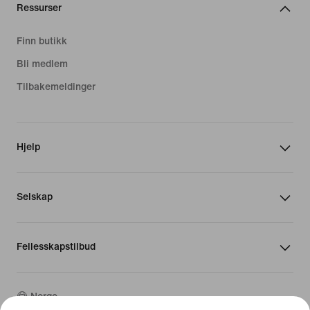
Ressurser
Finn butikk
Bli medlem
Tilbakemeldinger
Hjelp
Selskap
Fellesskapstilbud
Norge