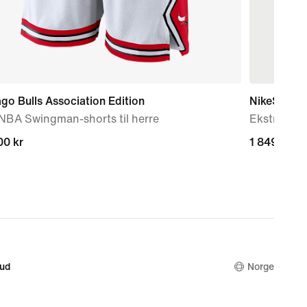
go Bulls Association Edition
NikeSKIMS 
NBA Swingman-shorts til herre
Ekstra sto
00 kr
00 kr
1 849,00 k
1 849,00 k
bud
Norge