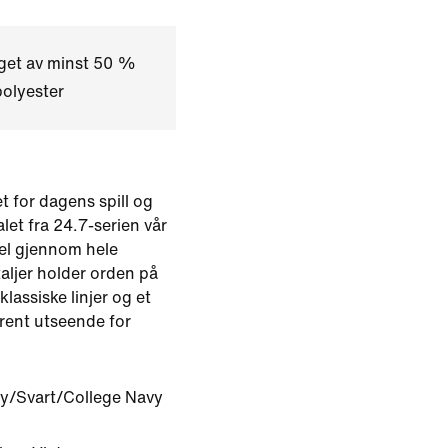
aget av minst 50 %
polyester
 for dagens spill og
let fra 24.7-serien vår
el gjennom hele
aljer holder orden på
lassiske linjer og et
ilrent utseende for
y/Svart/College Navy