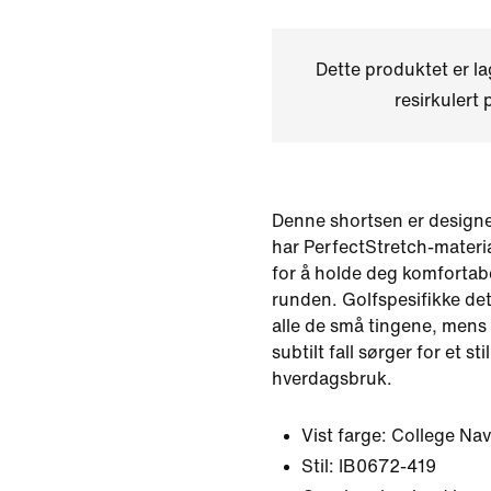
Dette produktet er l
resirkulert 
Denne shortsen er designet
har PerfectStretch-materia
for å holde deg komfortab
runden. Golfspesifikke det
alle de små tingene, mens k
subtilt fall sørger for et st
hverdagsbruk.
Vist farge:
College Nav
Stil:
IB0672-419