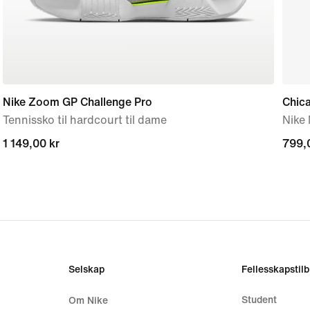
Nike Zoom GP Challenge Pro
Chica
Tennissko til hardcourt til dame
Nike 
1 149,00 kr
1 149,00 kr
799,
799,
Selskap
Fellesskapstil
Student
Om Nike