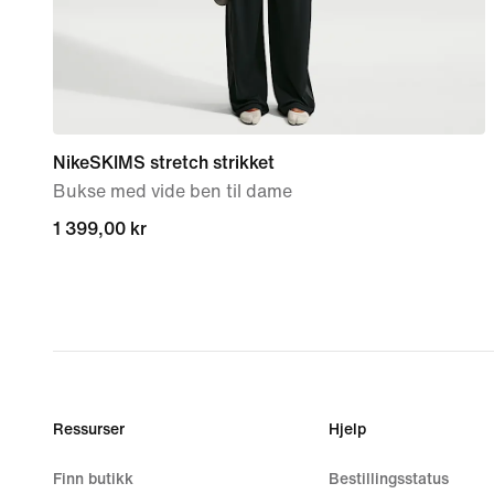
NikeSKIMS stretch strikket
Bukse med vide ben til dame
1 399,00 kr
1 399,00 kr
Ressurser
Hjelp
Finn butikk
Bestillingsstatus