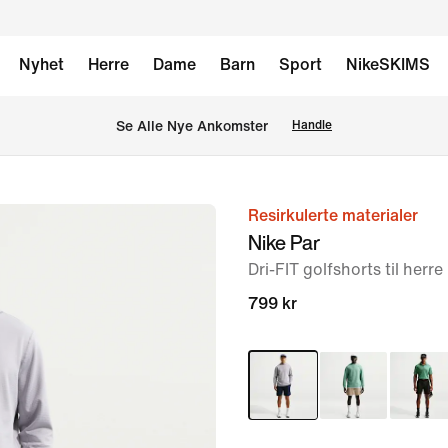
Nyhet
Herre
Dame
Barn
Sport
NikeSKIMS
Se Alle Nye Ankomster
Handle
Resirkulerte materialer
bilde
Nike Par
1
Dri-FIT golfshorts til herre
av
7
799 kr