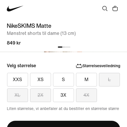
NikeSKIMS Matte
Mønstret shorts til dame (13 cm)
849 kr
Velg størrelse
Størrelsesveiledning
XXS
XS
S
M
L
XL
2X
3X
4X
Liten størrelse, vi anbefaler at du bestiller en størrelse større