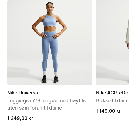
Nike Universa
Nike ACG «Dolom
Leggings i 7/8 lengde med høyt liv
Bukse til dame
uten søm foran til dame
1 149,00 kr
1 149,00 kr
1 249,00 kr
1 249,00 kr