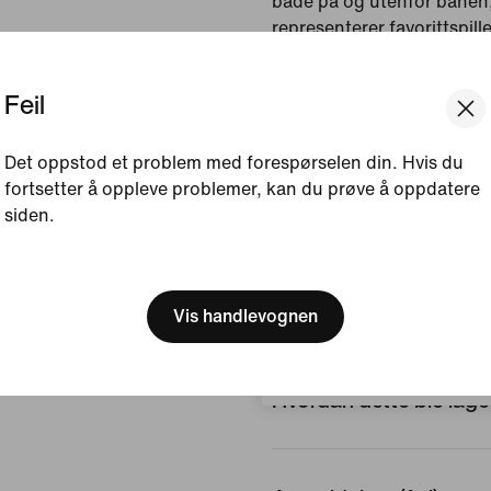
både på og utenfor banen
representerer favorittspill
elsker.
Feil
Vist farge:
Hvit
Stil:
DN2079-103
Det oppstod et problem med forespørselen din. Hvis du
Opprinnelsesland/-reg
fortsetter å oppleve problemer, kan du prøve å oppdatere
siden.
Se produktdetaljer
[ Code: D1B61E47 ]
We think you are in United 
Størrelse og passform
Update your location?
Vis handlevognen
Norge
Hvordan dette ble lage