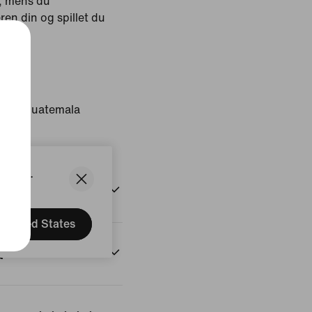
, mens du
eren din og spillet du
ion: Guatemala
States.
United States
t