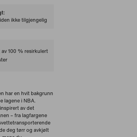
gt:
iden ikke tilgjengelig
 av 100 % resirkulert
ter
en har en hvit bakgrunn
le lagene i NBA.
inspirert av det
anen – fra lagfargene
, svettetransporterende
lde deg tørr og avkjølt