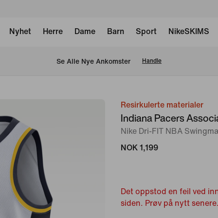
Nyhet
Herre
Dame
Barn
Sport
NikeSKIMS
Se Alle Nye Ankomster
Handle
Resirkulerte materialer
bilde
Indiana Pacers Associa
1
Nike Dri-FIT NBA Swingman
av
2
NOK 1,199
Det oppstod en feil ved in
siden. Prøv på nytt senere