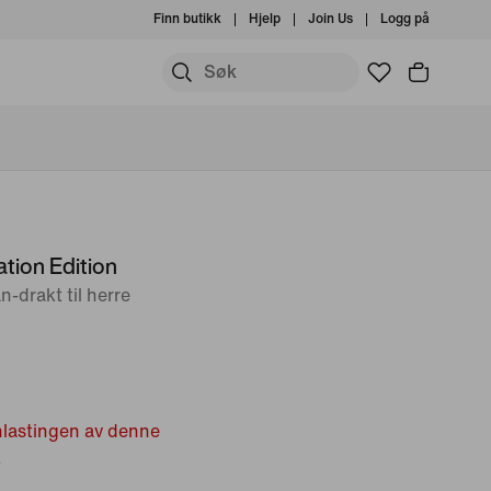
Finn butikk
Hjelp
Join Us
Logg på
tion Edition
-drakt til herre
nlastingen av denne
.