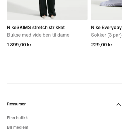
NikeSKIMS stretch strikket
Nike Everyday El
Bukse med vide ben til dame
Sokker (3 par)
1 399,00 kr
1 399,00 kr
229,00 kr
229,00 kr
Ressurser
Finn butikk
Bli medlem