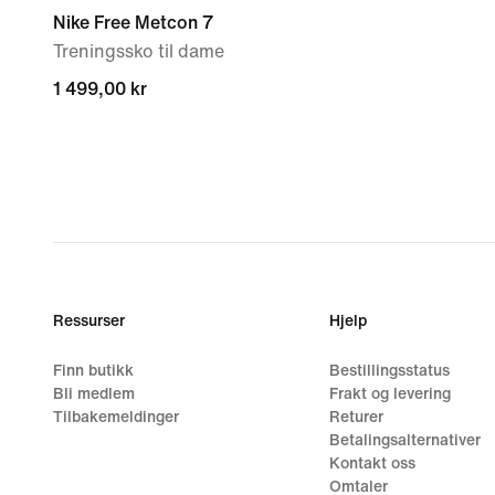
Nike Free Metcon 7
Treningssko til dame
1 499,00 kr
1 499,00 kr
Ressurser
Hjelp
Finn butikk
Bestillingsstatus
Bli medlem
Frakt og levering
Tilbakemeldinger
Returer
Betalingsalternativer
Kontakt oss
Omtaler