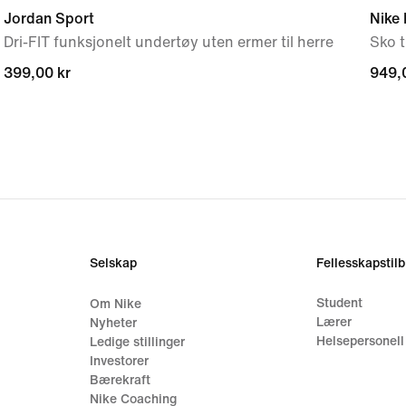
Jordan Sport
Nike 
Dri-FIT funksjonelt undertøy uten ermer til herre
Sko t
399,00 kr
399,00 kr
949,
949,
Selskap
Fellesskapstil
Student
Om Nike
Lærer
Nyheter
Helsepersonell
Ledige stillinger
Investorer
Bærekraft
Nike Coaching