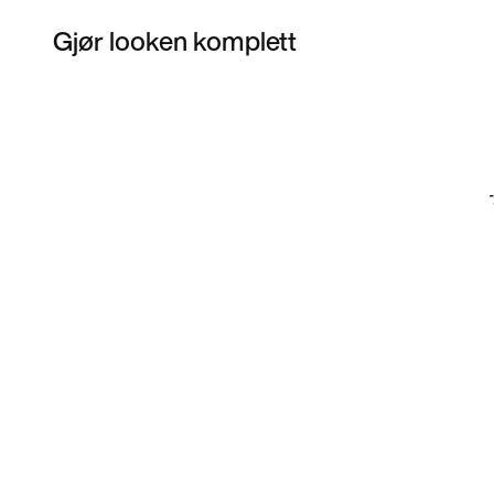
Gjør looken komplett
Item 3 of 29