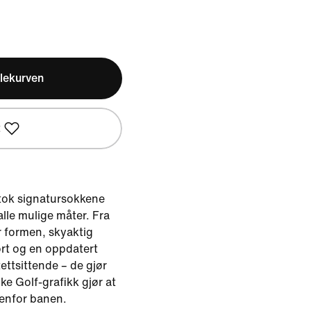
lekurven
t
tok signatursokkene
lle mulige måter. Fra
 formen, skyaktig
rt og en oppdatert
ettsittende – de gjør
ike Golf-grafikk gjør at
tenfor banen.