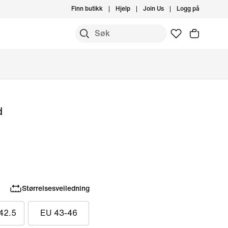
Finn butikk
Hjelp
Join Us
Logg på
d
Størrelsesveiledning
42.5
EU 43-46