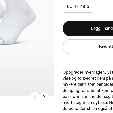
EU 47-49.5
Legg i hand
Favorit
Oppgrader hverdagen. Vi 
våre og forbedret dem på a
mykere garn som beholder
demping for ultimat komfo
passform som holder seg t
hvert steg til en nytelse. N
du beholder stilen også u