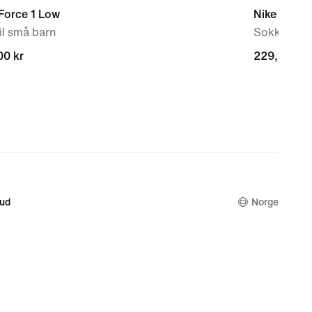
Force 1 Low
Nike Every
il små barn
Sokker (3 p
00 kr
00 kr
229,00 kr
229,00 kr
bud
Norge