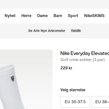
Nyhet
Herre
Dame
Barn
Sport
NikeSKIMS
Se Alle Nye Ankomster
Handle
Nike Everyday Elevate
bilde
1
Golf crew-sokker (3 par)
av
229 kr
4
Velg størrelse
EU 35-37.5
EU 38-