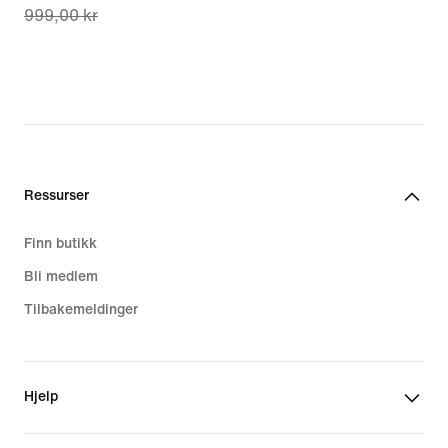
999,00 kr
price
707,00 kr,
original
price
999,00 kr
Ressurser
Finn butikk
Bli medlem
Tilbakemeldinger
Hjelp