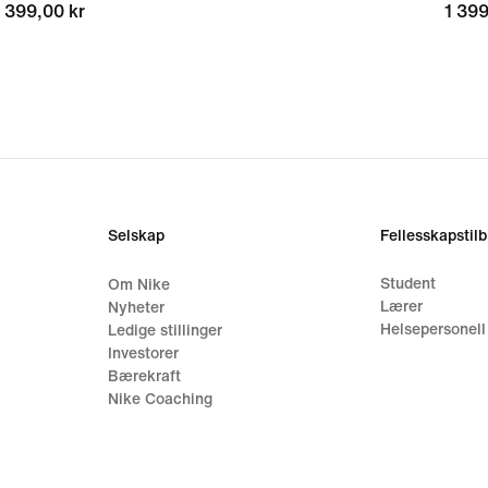
399,00 kr
399,00 kr
1 399
1 399
Selskap
Fellesskapstil
Student
Om Nike
Lærer
Nyheter
Helsepersonell
Ledige stillinger
Investorer
Bærekraft
Nike Coaching