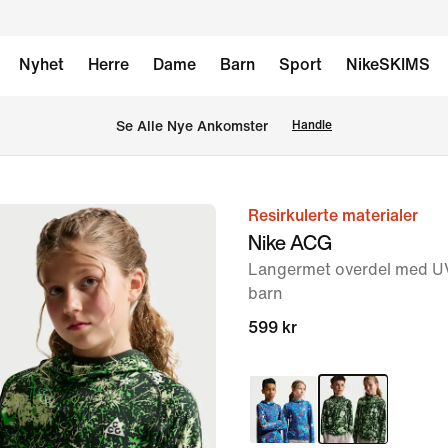
Nyhet
Herre
Dame
Barn
Sport
NikeSKIMS
Se Alle Nye Ankomster
Handle
Resirkulerte materialer
bilde
Nike ACG
1
Langermet overdel med UV-
av
barn
7
599 kr