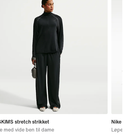
KIMS stretch strikket
Nike Pegas
e med vide ben til dame
Løpesko for