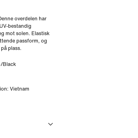
 Denne overdelen har
 UV-bestandig
eg mot solen. Elastisk
ittende passform, og
på plass.
/Black
ion: Vietnam