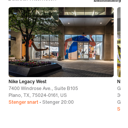
Nike Legacy West
Nike
7400 Windrose Ave., Suite B105
Grap
Plano, TX, 75024-0161, US
3000
Stenger snart
• Stenger 20:00
Grap
Sten