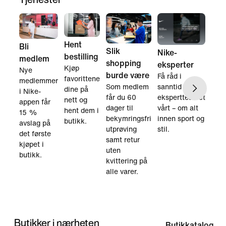
Hent
Bli
Slik
Nike-
bestilling
medlem
shopping
eksperter
Kjøp
Nye
burde være
Få råd i
favorittene
medlemmer
Som medlem
sanntid fra
dine på
i Nike-
får du 60
ekspertteamet
nett og
appen får
dager til
vårt – om alt
hent dem i
15 %
bekymringsfri
innen sport og
butikk.
avslag på
utprøving
stil.
det første
samt retur
kjøpet i
uten
butikk.
kvittering på
alle varer.
Butikker i nærheten
Butikkatalog