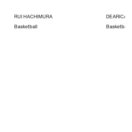
RUI HACHIMURA
DEARICA 
Basketball
Basketball