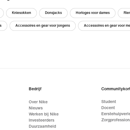
Kniesokken
Donsjacks
Horloges voor dames
Rie
s
Accessoires en gear voor jongens
Accessoires en gear voor me
Bedrijf
Communitykort
Student
Over Nike
Docent
Nieuws
Eerstehulpverl
Werken bij Nike
Zorgprofession
Investeerders
Duurzaamheid