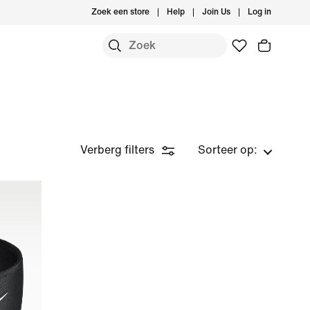
Zoek een store
Help
Join Us
Log in
Verberg filters
Sorteer op: