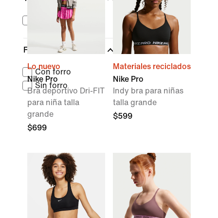
Dri-FIT
Forro
Lo nuevo
Materiales reciclados
Con forro
Nike Pro
Nike Pro
Sin forro
Bra deportivo Dri-FIT
Indy bra para niñas
para niña talla
talla grande
grande
$599
$699