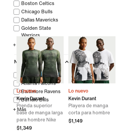
Boston Celtics
Chicago Bulls
Dallas Mavericks
Golden State
Warriors
+ Más
NFL
Arizona Cardinals
Atlanta Falcons
Lo nuevo
Lo nuevo
Baltimore Ravens
Kevin Durant
Kevin Durant
Buffalo Bills
Prenda superior
Playera de manga
+ Más
base de manga larga
corta para hombre
para hombre Nike
$1,149
$1,349