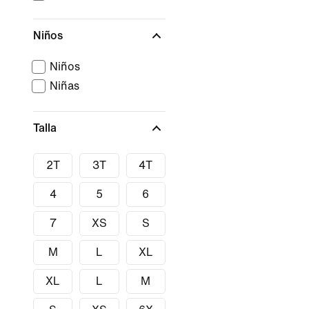
Niños
Niños
Niñas
Talla
2T
3T
4T
4
5
6
7
XS
S
M
L
XL
XL
L
M