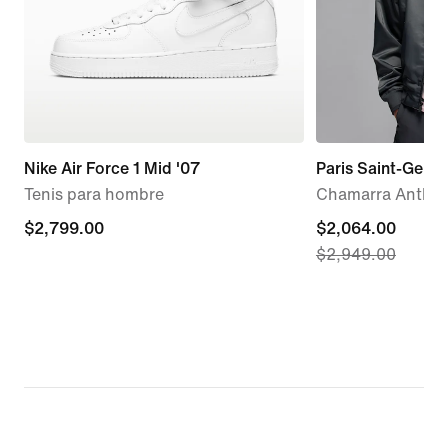
Nike Air Force 1 Mid '07
Paris Saint-Germ
Tenis para hombre
Chamarra Anthe
$2,799.00
$2,799.00
current
$2,064.00
$2,949.00
price
$2,064.00,
original
price
$2,949.00