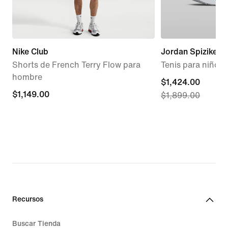
Nike Club
Jordan Spizike L
Shorts de French Terry Flow para
Tenis para niños 
hombre
current
$1,424.00
$1,149.00
$1,149.00
$1,899.00
price
$1,424.00,
original
price
$1,899.00
Recursos
Buscar Tienda