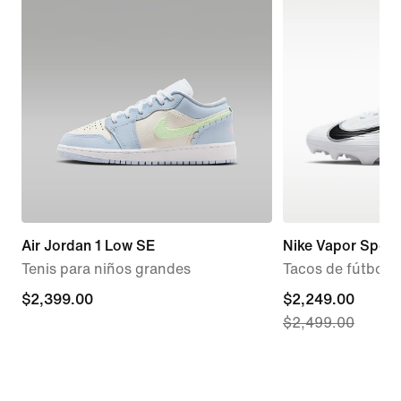
Air Jordan 1 Low SE
Nike Vapor Spee
Tenis para niños grandes
Tacos de fútbol 
$2,399.00
$2,399.00
current
$2,249.00
$2,499.00
price
$2,249.00,
original
price