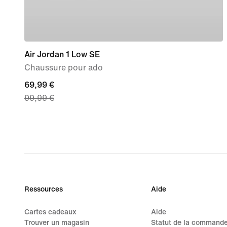
Air Jordan 1 Low SE
Chaussure pour ado
current
69,99 €
99,99 €
price
69,99 €,
original
price
99,99 €
Ressources
Aide
Cartes cadeaux
Aide
Trouver un magasin
Statut de la command