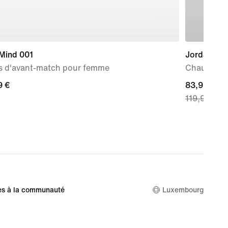
 Mind 001
Jordan Hei
s d'avant-match pour femme
Chaussure 
9 €
9 €
current
83,99 €
119,99 €
price
83,99 €,
original
price
119,99 €
es à la communauté
Luxembourg