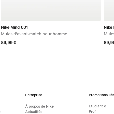
Nike Mind 001
Nike
Mules d'avant-match pour homme
Mule
89,99 €
89,99 €
89,9
89,9
Entreprise
Promotions lié
Étudiant·e
À propos de Nike
Prof
e
Actualités