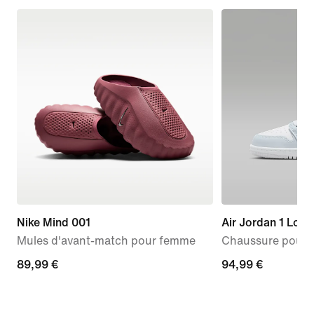
Nike Mind 001
Air Jordan 1 Low
Mules d'avant-match pour femme
Chaussure pour 
89,99 €
89,99 €
94,99 €
94,99 €