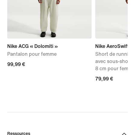
Nike ACG « Dolomiti »
Nike AeroSwift
Pantalon pour femme
Short de running 
avec sous-short i
99,99 €
99,99 €
8 cm pour femm
79,99 €
79,99 €
Ressources