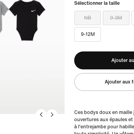
Sélectionner la taille
NB
0-3M
9-12M
Ajouter au
Ajouter aux f
Ces bodys doux en maille 
ouvertures aux épaules et
à l'entrejambe pour habill
toute simplicité. Un vête