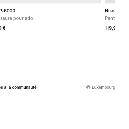
 P-6000
NikeSKIMS 
ssure pour ado
Pantalon 
9 €
9 €
119,99 €
119,99 €
es à la communauté
Luxembourg