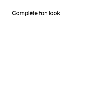
Complète ton look
Item 3 of 5