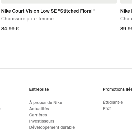
Nike Court Vision Low SE "Stitched Floral"
Nike
Chaussure pour femme
Chau
84,99 €
84,99 €
89,9
89,9
Entreprise
Promotions lié
Étudiant·e
À propos de Nike
Prof
e
Actualités
Carrières
Investisseurs
Développement durable