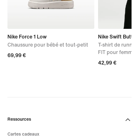
Nike Force 1 Low
Nike Swift Butter
Chaussure pour bébé et tout-petit
T-shirt de runnin
FIT pour femme
69,99 €
69,99 €
42,99 €
42,99 €
Ressources
Cartes cadeaux