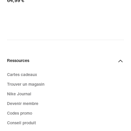
64,99 €
64,99 €
Ressources
Cartes cadeaux
Trouver un magasin
Nike Journal
Devenir membre
Codes promo
Conseil produit