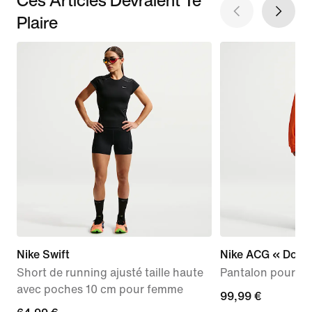
Plaire
Nike Swift
Nike ACG « Dolom
Short de running ajusté taille haute
Pantalon pour f
avec poches 10 cm pour femme
99,99 €
99,99 €