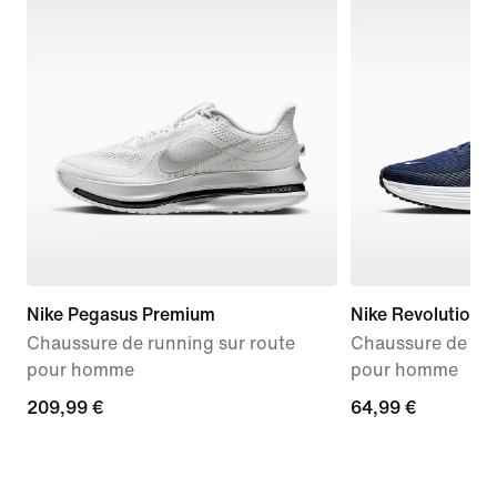
Nike Pegasus Premium
Nike Revolution 8
Chaussure de running sur route
Chaussure de run
pour homme
pour homme
209,99 €
209,99 €
64,99 €
64,99 €