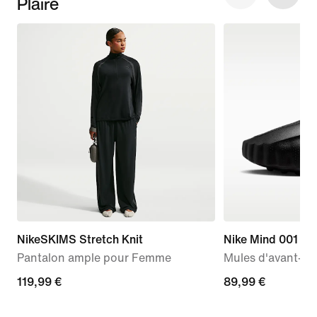
Plaire
NikeSKIMS Stretch Knit
Nike Mind 001
Pantalon ample pour Femme
Mules d'avant-m
119,99 €
119,99 €
89,99 €
89,99 €