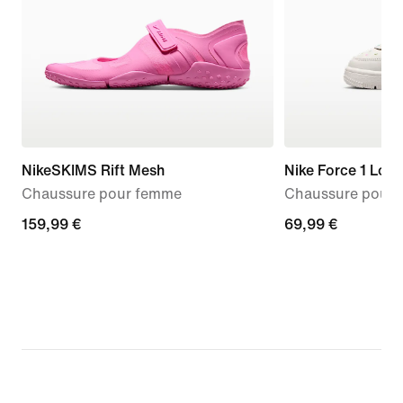
NikeSKIMS Rift Mesh
Nike Force 1 Low
Chaussure pour femme
Chaussure pour b
159,99 €
159,99 €
69,99 €
69,99 €