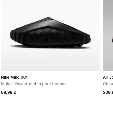
Nike Mind 001
Air J
Mules d'avant-match pour homme
Chau
89,99 €
89,99 €
209,
209,