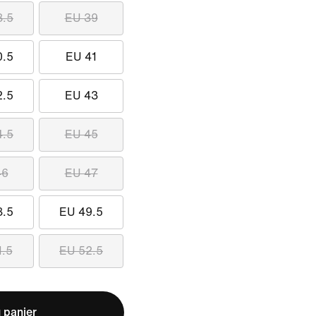
8.5
EU 39
0.5
EU 41
2.5
EU 43
4.5
EU 45
46
EU 47
8.5
EU 49.5
1.5
EU 52.5
 panier