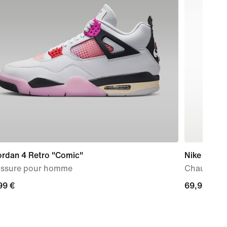
ordan 4 Retro "Comic"
Nike Force
ssure pour homme
Chaussure 
99 €
99 €
69,99 €
69,99 €