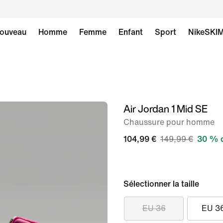
ouveau
Homme
Femme
Enfant
Sport
NikeSKI
Air Jordan 1 Mid SE
image 1
sur
Chaussure pour homme
9
104,99 €
149,99 €
30 % d
Sélectionner la taille
EU 36
EU 3